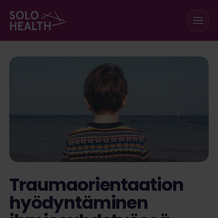
Siirry sisältöön
Traumaorientaation
hyödyntäminen