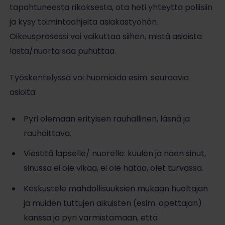
tapahtuneesta rikoksesta, ota heti yhteyttä poliisiin
ja kysy toimintaohjeita asiakastyöhön.
Oikeusprosessi voi vaikuttaa siihen, mistä asioista
lasta/nuorta saa puhuttaa.
Työskentelyssä voi huomioida esim. seuraavia
asioita:
Pyri olemaan erityisen rauhallinen, läsnä ja
rauhoittava.
Viestitä lapselle/ nuorelle: kuulen ja näen sinut,
sinussa ei ole vikaa, ei ole hätää, olet turvassa.
Keskustele mahdollisuuksien mukaan huoltajan
ja muiden tuttujen aikuisten (esim. opettajan)
kanssa ja pyri varmistamaan, että