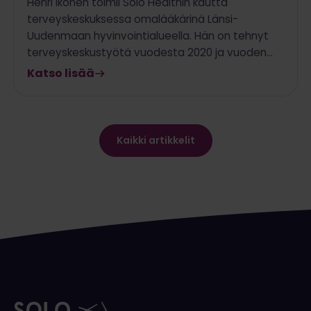
Henri Ikonen toimii Solo Healthin kautta
terveyskeskuksessa omalääkärinä Länsi-
Uudenmaan hyvinvointialueella. Hän on tehnyt
terveyskeskustyötä vuodesta 2020 ja vuoden…
Katso lisää
Kaikki artikkelit