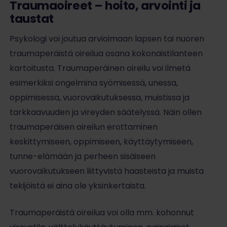
Traumaoireet – hoito, arvointi ja
taustat
Psykologi voi joutua arvioimaan lapsen tai nuoren
traumaperäistä oireilua osana kokonaistilanteen
kartoitusta. Traumaperäinen oireilu voi ilmetä
esimerkiksi ongelmina syömisessä, unessa,
oppimisessa, vuorovaikutuksessa, muistissa ja
tarkkaavuuden ja vireyden säätelyssä. Näin ollen
traumaperäisen oireilun erottaminen
keskittymiseen, oppimiseen, käyttäytymiseen,
tunne-elämään ja perheen sisäiseen
vuorovaikutukseen liittyvistä haasteista ja muista
tekijöistä ei aina ole yksinkertaista.
Traumaperäistä oireilua voi olla mm. kohonnut