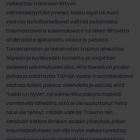
vaikeuttaa traumaan liittyvä
välttämiskäyttäytyminen, koska lapsi tai nuori
saattaa tarkoituksellisesti välttää puhumasta
traumaattisesta kokemuksesta tai siihen liittyvistä
ahdistavista ajatuksista, oloista ja peloista.
Tunnistamaton ja hoitamaton trauma aiheuttaa
häpeän ja syyllisyyden tunnetta, ja voi johtaa
sisäiseen uskomukseen siitä, että itsessä on jotakin
pahaa ja salattavaa. Tämän vuoksi traumatisoitunut
saattaa kokea pakkoa valehdella ja esittää, että
“kaikki on hyvin”, tai esimerkiksi pakonomaisesti
varmistella läheisiltä, että ei ole suututtanut heitä
tai ei ole tehnyt mitään väärää. Trauma niin
sanotusti katkoo ihmisen sisäisiä yhteyksiä, jolloin
traumatisoituneen voi olla myös vaikea tunnistaa
epämukavaa oloa ja yhdistää sitä taustatekijään.