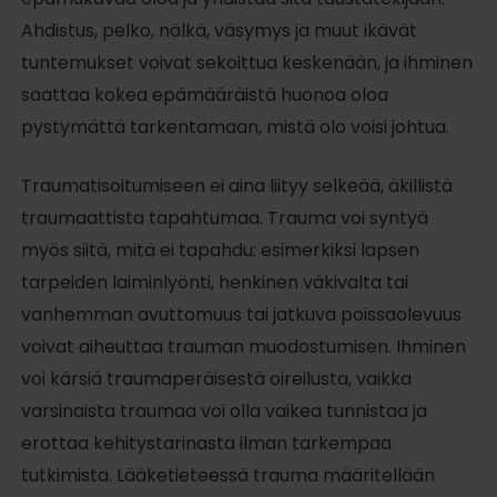
Ahdistus, pelko, nälkä, väsymys ja muut ikävät
tuntemukset voivat sekoittua keskenään, ja ihminen
saattaa kokea epämääräistä huonoa oloa
pystymättä tarkentamaan, mistä olo voisi johtua.
Traumatisoitumiseen ei aina liityy selkeää, äkillistä
traumaattista tapahtumaa. Trauma voi syntyä
myös siitä, mitä ei tapahdu: esimerkiksi lapsen
tarpeiden laiminlyönti, henkinen väkivalta tai
vanhemman avuttomuus tai jatkuva poissaolevuus
voivat aiheuttaa trauman muodostumisen. Ihminen
voi kärsiä traumaperäisestä oireilusta, vaikka
varsinaista traumaa voi olla vaikea tunnistaa ja
erottaa kehitystarinasta ilman tarkempaa
tutkimista. Lääketieteessä trauma määritellään