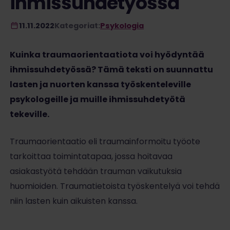
ihmissuhdetyössä
11.11.2022
Kategoriat:
Psykologia
Kuinka traumaorientaatiota voi hyödyntää
ihmissuhdetyössä? Tämä teksti on suunnattu
lasten ja nuorten kanssa työskenteleville
psykologeille ja muille ihmissuhdetyötä
tekeville.
Traumaorientaatio eli traumainformoitu työote
tarkoittaa toimintatapaa, jossa hoitavaa
asiakastyötä tehdään trauman vaikutuksia
huomioiden. Traumatietoista työskentelyä voi tehdä
niin lasten kuin aikuisten kanssa.