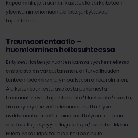
kapeammin, ja trauman käsitteellä tarkoitetaan
yleensä nimenomaan äkillistä, järkyttävää
tapahtumaa.
Traumaorientaatio –
huomioiminen hoitosuhteessa
Erityisesti lasten ja nuorten kanssa työskennellessä
ensisijaista on vakauttaminen, eli turvallisuuden
tunteen lisääminen ja ympäristöön ankkuroiminen.
Älä kuitenkaan estä asiakasta puhumasta
traumaattisesta tapahtumasta/tilanteesta/asiasta,
äläkä ryhdy itse välttelemään aihetta. Hyvä
nyrkkisääntö on, että asian käsittelyssä edetään
sillä tasolla ja syvyydellä, jolla lapsi/nuori itse liikkuu.
Huom. Mikäli lapsi tai nuori kertoo sinulle