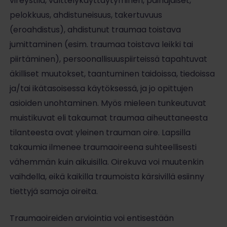
vireystila, välttelykäyttäytyminen, painajaiset,
pelokkuus, ahdistuneisuus, takertuvuus
(eroahdistus), ahdistunut traumaa toistava
jumittaminen (esim. traumaa toistava leikki tai
piirtäminen), persoonallisuuspiirteissä tapahtuvat
äkilliset muutokset, taantuminen taidoissa, tiedoissa
ja/tai ikätasoisessa käytöksessä, ja jo opittujen
asioiden unohtaminen. Myös mieleen tunkeutuvat
muistikuvat eli takaumat traumaa aiheuttaneesta
tilanteesta ovat yleinen trauman oire. Lapsilla
takaumia ilmenee traumaoireena suhteellisesti
vähemmän kuin aikuisilla. Oirekuva voi muutenkin
vaihdella, eikä kaikilla traumoista kärsivillä esiinny
tiettyjä samoja oireita.
Traumaoireiden arviointia voi entisestään