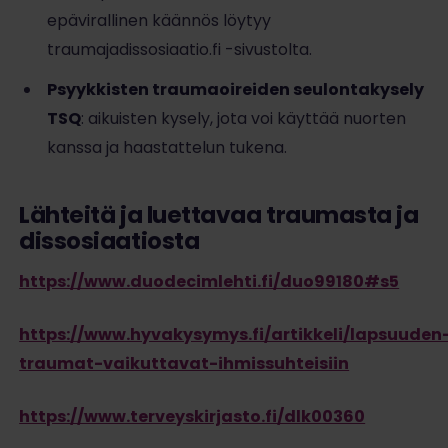
epävirallinen käännös löytyy
traumajadissosiaatio.fi -sivustolta.
Psyykkisten traumaoireiden seulontakysely
TSQ
: aikuisten kysely, jota voi käyttää nuorten
kanssa ja haastattelun tukena.
Lähteitä ja luettavaa traumasta ja
dissosiaatiosta
https://www.duodecimlehti.fi/duo99180#s5
https://www.hyvakysymys.fi/artikkeli/lapsuuden
traumat-vaikuttavat-ihmissuhteisiin
https://www.terveyskirjasto.fi/dlk00360