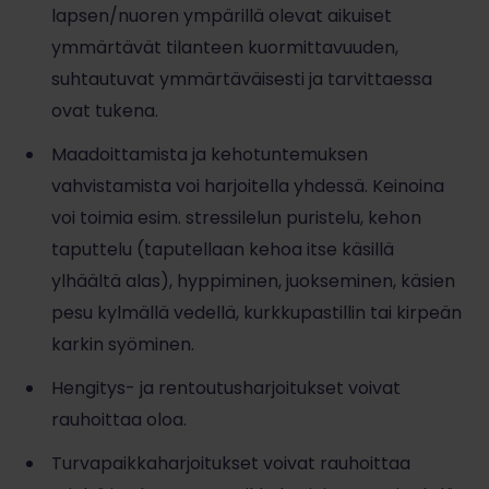
lapsen/nuoren ympärillä olevat aikuiset
ymmärtävät tilanteen kuormittavuuden,
suhtautuvat ymmärtäväisesti ja tarvittaessa
ovat tukena.
Maadoittamista ja kehotuntemuksen
vahvistamista voi harjoitella yhdessä. Keinoina
voi toimia esim. stressilelun puristelu, kehon
taputtelu (taputellaan kehoa itse käsillä
ylhäältä alas), hyppiminen, juokseminen, käsien
pesu kylmällä vedellä, kurkkupastillin tai kirpeän
karkin syöminen.
Hengitys- ja rentoutusharjoitukset voivat
rauhoittaa oloa.
Turvapaikkaharjoitukset voivat rauhoittaa