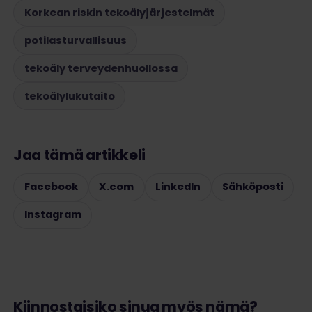
Korkean riskin tekoälyjärjestelmät
potilasturvallisuus
tekoäly terveydenhuollossa
tekoälylukutaito
Jaa tämä artikkeli
Facebook
X.com
LinkedIn
Sähköposti
Instagram
Kiinnostaisiko sinua myös nämä?