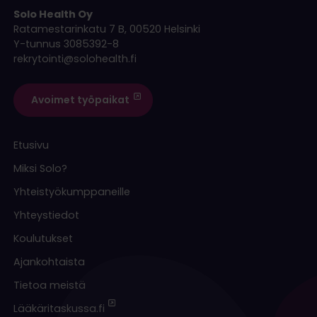
Solo Health Oy
Ratamestarinkatu 7 B, 00520 Helsinki
Y-tunnus 3085392-8
rekrytointi@solohealth.fi
Avoimet työpaikat
Etusivu
Miksi Solo?
Yhteistyökumppaneille
Yhteystiedot
Koulutukset
Ajankohtaista
Tietoa meistä
Lääkäritaskussa.fi