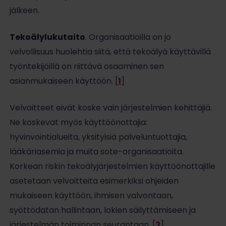
jälkeen.
Tekoälylukutaito
. Organisaatioilla on jo
velvollisuus huolehtia siitä, että tekoälyä käyttävillä
työntekijöillä on riittävä osaaminen sen
asianmukaiseen käyttöön. [
1
]
Velvoitteet eivät koske vain järjestelmien kehittäjiä.
Ne koskevat myös käyttöönottajia:
hyvinvointialueita, yksityisiä palveluntuottajia,
lääkäriasemia ja muita sote-organisaatioita.
Korkean riskin tekoälyjärjestelmien käyttöönottajille
asetetaan velvoitteita esimerkiksi ohjeiden
mukaiseen käyttöön, ihmisen valvontaan,
syöttödatan hallintaan, lokien säilyttämiseen ja
järjestelmän toiminnan seurantaan. [
3
]