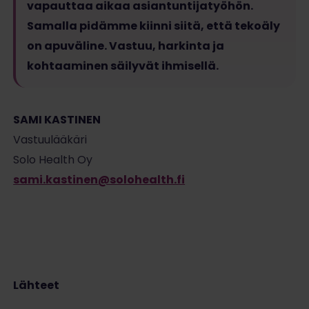
vapauttaa aikaa asiantuntijatyöhön.
Samalla pidämme kiinni siitä, että tekoäly
on apuväline. Vastuu, harkinta ja
kohtaaminen säilyvät ihmisellä.
SAMI KASTINEN
Vastuulääkäri
Solo Health Oy
sami.kastinen@solohealth.fi
Lähteet