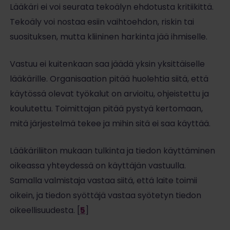
Lääkäri ei voi seurata tekoälyn ehdotusta kritiikittä.
Tekoäly voi nostaa esiin vaihtoehdon, riskin tai
suosituksen, mutta kliininen harkinta jää ihmiselle.
Vastuu ei kuitenkaan saa jäädä yksin yksittäiselle
lääkärille. Organisaation pitää huolehtia siitä, että
käytössä olevat työkalut on arvioitu, ohjeistettu ja
koulutettu. Toimittajan pitää pystyä kertomaan,
mitä järjestelmä tekee ja mihin sitä ei saa käyttää.
Lääkäriliiton mukaan tulkinta ja tiedon käyttäminen
oikeassa yhteydessä on käyttäjän vastuulla.
Samalla valmistaja vastaa siitä, että laite toimii
oikein, ja tiedon syöttäjä vastaa syötetyn tiedon
oikeellisuudesta. [
5
]