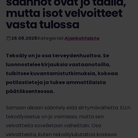
säännöt ovat jo täällä,
mutta isot velvoitteet
vasta tulossa
25.06.2026
Kategoriat:
Ajankohtaista
Tekoäly on jo osa terveydenhuoltoa. Se
luonnostelee kirjauksia vastaanotoilla,
tulkitsee kuvantamistutkimuksia, kokoaa
potilastietoja ja tukee ammattilaista
päätöksenteossa.
Samaan aikaan sääntely elää siirtymävaihetta. EU:n
tekoälyasetus on jo voimassa, mutta sen
velvoitteita sovelletaan vaiheittain. Osa
velvoitteista, kuten tekoälylukutaitoa koskeva