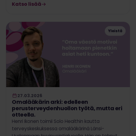
Katso lisää
Yleistä
27.03.2026
Omalääkärin arki: edelleen
perusterveydenhuollon työtä, mutta eri
otteella.
Henri Ikonen toimii Solo Healthin kautta
terveyskeskuksessa omalääkärinä Länsi-
Uudenmaan hyvinvointialueella. Hän on tehnyt