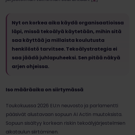
Nyt on korkea aika käydä organisaatioissa
läpi, missä tekoälyä käytetään, mihin sitä
saa käyttää ja millaista koulutusta
henkilöstö tarvitsee. Tekoälystrategia ei
saa jäädä juhlapuheeksi. Sen pitää näkyä
arjen ohjeissa.
Iso määräaika on siirtymässä
Toukokuussa 2026 EU:n neuvosto ja parlamentti
pääsivät alustavaan sopuun AI Actin muutoksista.
Sopuun sisältyy korkean riskin tekoälyjärjestelmien
aikataulun siirtäminen.