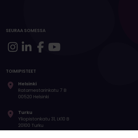
SEURAA SOMESSA
TOIMIPISTEET
Helsinki
Ratamestarinkatu 7 B
00520 Helsinki
Turku
Yliopistonkatu 31, LK10 B
20100 Turku