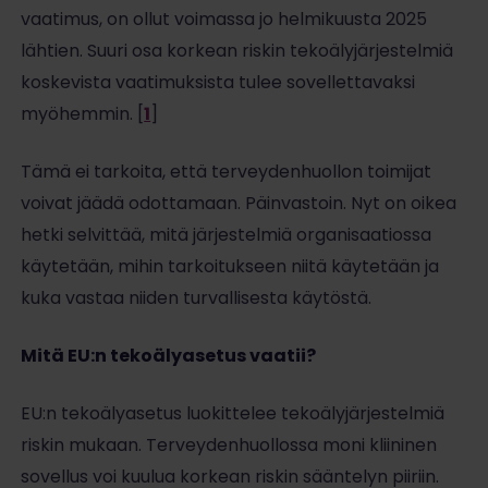
vaatimus, on ollut voimassa jo helmikuusta 2025
lähtien. Suuri osa korkean riskin tekoälyjärjestelmiä
koskevista vaatimuksista tulee sovellettavaksi
myöhemmin. [
1
]
Tämä ei tarkoita, että terveydenhuollon toimijat
voivat jäädä odottamaan. Päinvastoin. Nyt on oikea
hetki selvittää, mitä järjestelmiä organisaatiossa
käytetään, mihin tarkoitukseen niitä käytetään ja
kuka vastaa niiden turvallisesta käytöstä.
Mitä EU:n tekoälyasetus vaatii?
EU:n tekoälyasetus luokittelee tekoälyjärjestelmiä
riskin mukaan. Terveydenhuollossa moni kliininen
sovellus voi kuulua korkean riskin sääntelyn piiriin.