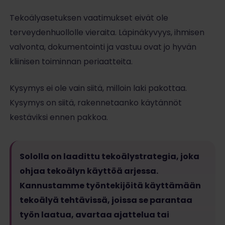
Tekoälyasetuksen vaatimukset eivät ole
terveydenhuollolle vieraita. Läpinäkyvyys, ihmisen
valvonta, dokumentointi ja vastuu ovat jo hyvän
kliinisen toiminnan periaatteita.
Kysymys ei ole vain siitä, milloin laki pakottaa.
Kysymys on siitä, rakennetaanko käytännöt
kestäviksi ennen pakkoa.
Sololla on laadittu tekoälystrategia, joka
ohjaa tekoälyn käyttöä arjessa.
Kannustamme työntekijöitä käyttämään
tekoälyä tehtävissä, joissa se parantaa
työn laatua, avartaa ajattelua tai