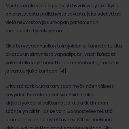
Muutos ei ole vielä lopullisesti hyväksytty laki. Kyse
on alustavasta poliittisesta sovusta, joka edellyttää
vielä neuvoston ja Euroopan parlamentin
muodollista hyväksyntää.
Siksi terveydenhuollon toimijoiden ei kannata tulkita
aikataulun siirtymistä vapaalipuksi, vaan lisäajaksi
valmistella käyttöönotto, dokumentaatio, koulutus
ja vastuunjako kuntoon. [
4
]
Erityistä tarkkuutta tarvitaan myös näennäisesti
kevyiden työkalujen kanssa. Esimerkiksi
kirjaustyökalu ei välttämättä kuulu tiukimman
sääntelyn piiriin, jos se vain luonnostelee tekstiä
ammattilaisen tarkistettavaksi. Silti virheellinen
kirjaus voi vaikuttaa myöhempään hoitoon. Siksi