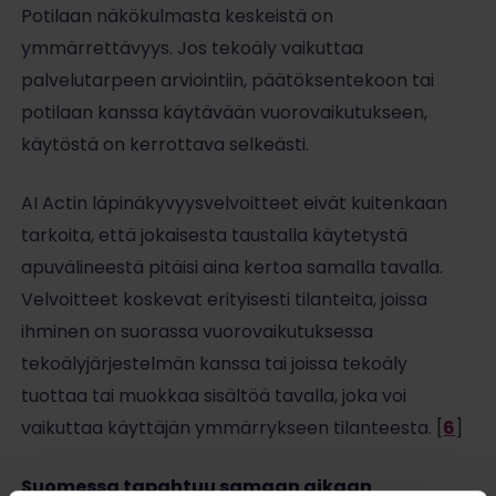
Potilaan näkökulmasta keskeistä on
ymmärrettävyys. Jos tekoäly vaikuttaa
palvelutarpeen arviointiin, päätöksentekoon tai
potilaan kanssa käytävään vuorovaikutukseen,
käytöstä on kerrottava selkeästi.
AI Actin läpinäkyvyysvelvoitteet eivät kuitenkaan
tarkoita, että jokaisesta taustalla käytetystä
apuvälineestä pitäisi aina kertoa samalla tavalla.
Velvoitteet koskevat erityisesti tilanteita, joissa
ihminen on suorassa vuorovaikutuksessa
tekoälyjärjestelmän kanssa tai joissa tekoäly
tuottaa tai muokkaa sisältöä tavalla, joka voi
vaikuttaa käyttäjän ymmärrykseen tilanteesta. [
6
]
Suomessa tapahtuu samaan aikaan