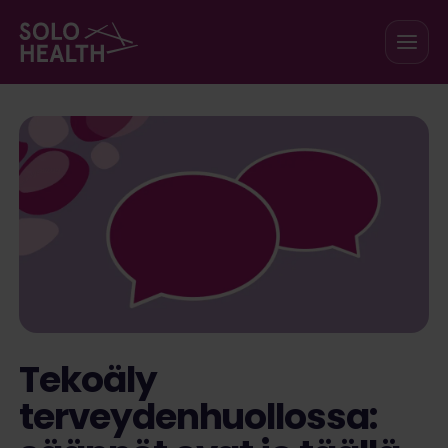
Siirry sisältöön
Tekoäly
terveydenhuollossa: