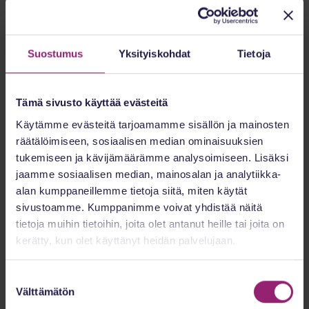
Suomessa valmistellaan muutoksia, jotka voivat
mahdollistaa teknologia-avusteisen hoidon tarpeen
Suostumus
Yksityiskohdat
Tietoja
arvioinnin perusterveydenhuollossa. Käytännössä
tämä tarkoittaisi, että arvioinnissa voitaisiin käyttää
Tämä sivusto käyttää evästeitä
lääkinnällistä laitetta, joka voi hyödyntää tekoälyä.
Käytämme evästeitä tarjoamamme sisällön ja mainosten
[
7
]
räätälöimiseen, sosiaalisen median ominaisuuksien
tukemiseen ja kävijämäärämme analysoimiseen. Lisäksi
Tämä on merkittävä muutos. Hoidon tarpeen
jaamme sosiaalisen median, mainosalan ja analytiikka-
arviointi ei ole pelkkä tekninen prosessi. Se
alan kumppaneillemme tietoja siitä, miten käytät
vaikuttaa siihen, pääseekö potilas hoitoon, kuinka
sivustoamme. Kumppanimme voivat yhdistää näitä
tietoja muihin tietoihin, joita olet antanut heille tai joita on
nopeasti hän pääsee ja kenen arvioon hän luottaa.
kerätty, kun olet käyttänyt heidän palvelujaan.
Siksi lakiin ja organisaatioiden käytäntöihin on
Suostumuksen
kirjattava selvästi, milloin teknologiaa voidaan
Välttämätön
valinta
käyttää, kuka vastaa päätöksestä ja miten potilas