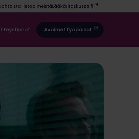
kohtaista
Tietoa meistä
Lääkäritaskussa.fi
Yhteystiedot
Avoimet työpaikat