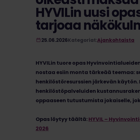
HYVILin uusi opa
tarjoaa näkökul
25.06.2026
Kategoriat:
Ajankohtaista
HYVILin tuore opas Hyvinvointialueiden
nostaa esiin monta tärkeää teemaa: s
henkilöstöresurssien järkevän käytön
henkilöstöpalveluiden kustannusrakent
oppaaseen tutustumista jokaiselle, jo
Opas löytyy täältä:
HYVIL – Hyvinvoint
2026