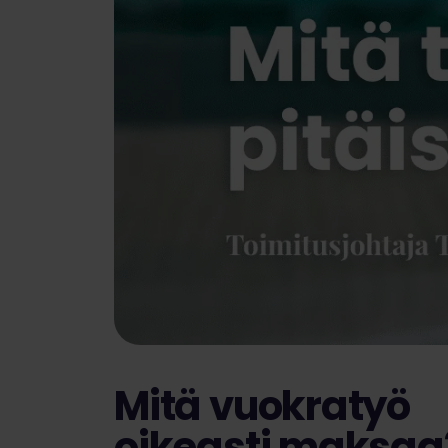
Mitä vuokratyö
oikeasti maksaa