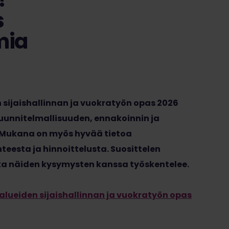
s
mia
 sijaishallinnan ja vuokratyön opas 2026
uunnitelmallisuuden, ennakoinnin ja
. Mukana on myös hyvää tietoa
eesta ja hinnoittelusta. Suosittelen
ka näiden kysymysten kanssa työskentelee.
ialueiden sijaishallinnan ja vuokratyön opas