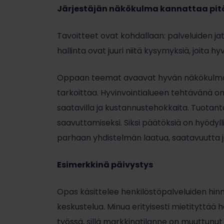
Järjestäjän näkökulma kannattaa pit
Tavoitteet ovat kohdallaan: palveluiden ja
hallinta ovat juuri niitä kysymyksiä, joita h
Oppaan teemat avaavat hyvän näkökulman 
tarkoittaa. Hyvinvointialueen tehtävänä on 
saatavilla ja kustannustehokkaita. Tuotant
saavuttamiseksi. Siksi päätöksiä on hyödyl
parhaan yhdistelmän laatua, saatavuutta 
Esimerkkinä päivystys
Opas käsittelee henkilöstöpalveluiden hinno
keskustelua. Minua erityisesti mietityttää
työssä, sillä markkinatilanne on muuttunut