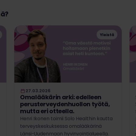
mä?
Yleistä
27.03.2026
Omalääkärin arki: edelleen
perusterveydenhuollon työtä,
mutta eri otteella.
Henri Ikonen toimii Solo Healthin kautta
terveyskeskuksessa omalääkärinä
Länsi-Uudenmaan hyvinvointialueella.