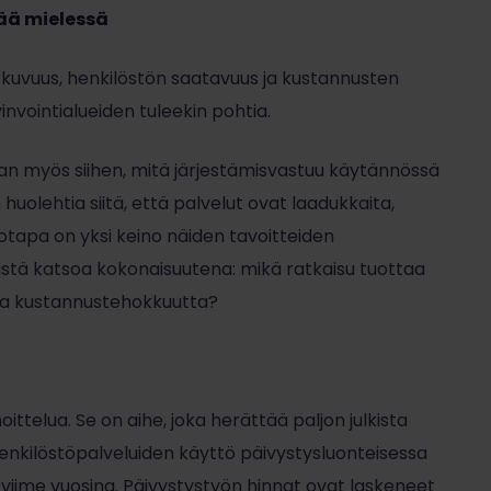
ää mielessä
tkuvuus, henkilöstön saatavuus ja kustannusten
yvinvointialueiden tuleekin pohtia.
myös siihen, mitä järjestämisvastuu käytännössä
huolehtia siitä, että palvelut ovat laadukkaita,
otapa on yksi keino näiden tavoitteiden
listä katsoa kokonaisuutena: mikä ratkaisu tuottaa
ja kustannustehokkuutta?
ittelua. Se on aihe, joka herättää paljon julkista
 henkilöstöpalveluiden käyttö päivystysluonteisessa
 viime vuosina. Päivystystyön hinnat ovat laskeneet