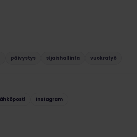
t
päivystys
sijaishallinta
vuokratyö
ähköposti
Instagram