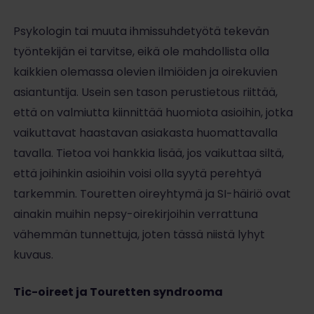
Psykologin tai muuta ihmissuhdetyötä tekevän
työntekijän ei tarvitse, eikä ole mahdollista olla
kaikkien olemassa olevien ilmiöiden ja oirekuvien
asiantuntija. Usein sen tason perustietous riittää,
että on valmiutta kiinnittää huomiota asioihin, jotka
vaikuttavat haastavan asiakasta huomattavalla
tavalla. Tietoa voi hankkia lisää, jos vaikuttaa siltä,
että joihinkin asioihin voisi olla syytä perehtyä
tarkemmin. Touretten oireyhtymä ja SI-häiriö ovat
ainakin muihin nepsy-oirekirjoihin verrattuna
vähemmän tunnettuja, joten tässä niistä lyhyt
kuvaus.
Tic-oireet ja Touretten syndrooma