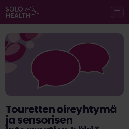
Siirry sisältöön
Touretten oireyhtymä
ja sensorisen