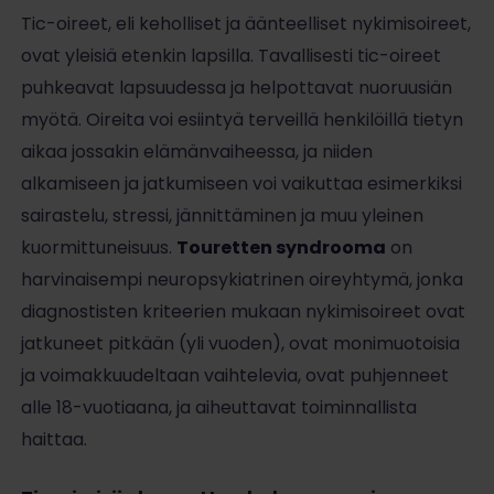
Tic-oireet, eli keholliset ja äänteelliset nykimisoireet,
ovat yleisiä etenkin lapsilla. Tavallisesti tic-oireet
puhkeavat lapsuudessa ja helpottavat nuoruusiän
myötä. Oireita voi esiintyä terveillä henkilöillä tietyn
aikaa jossakin elämänvaiheessa, ja niiden
alkamiseen ja jatkumiseen voi vaikuttaa esimerkiksi
sairastelu, stressi, jännittäminen ja muu yleinen
kuormittuneisuus.
Touretten syndrooma
on
harvinaisempi neuropsykiatrinen oireyhtymä, jonka
diagnostisten kriteerien mukaan nykimisoireet ovat
jatkuneet pitkään (yli vuoden), ovat monimuotoisia
ja voimakkuudeltaan vaihtelevia, ovat puhjenneet
alle 18-vuotiaana, ja aiheuttavat toiminnallista
haittaa.