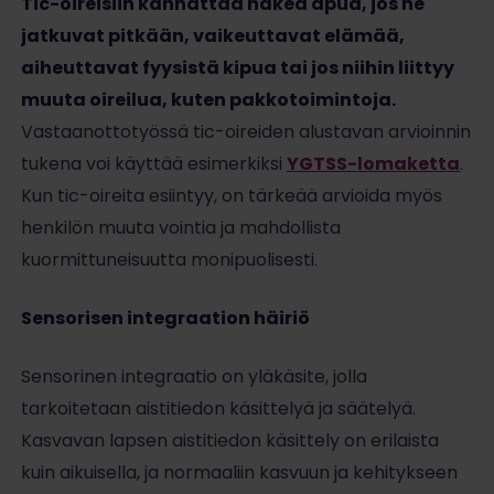
Tic-oireisiin kannattaa hakea apua, jos ne
jatkuvat pitkään, vaikeuttavat elämää,
aiheuttavat fyysistä kipua tai jos niihin liittyy
muuta oireilua, kuten pakkotoimintoja.
Vastaanottotyössä tic-oireiden alustavan arvioinnin
tukena voi käyttää esimerkiksi
YGTSS-lomaketta
.
Kun tic-oireita esiintyy, on tärkeää arvioida myös
henkilön muuta vointia ja mahdollista
kuormittuneisuutta monipuolisesti.
Sensorisen integraation häiriö
Sensorinen integraatio on yläkäsite, jolla
tarkoitetaan aistitiedon käsittelyä ja säätelyä.
Kasvavan lapsen aistitiedon käsittely on erilaista
kuin aikuisella, ja normaaliin kasvuun ja kehitykseen