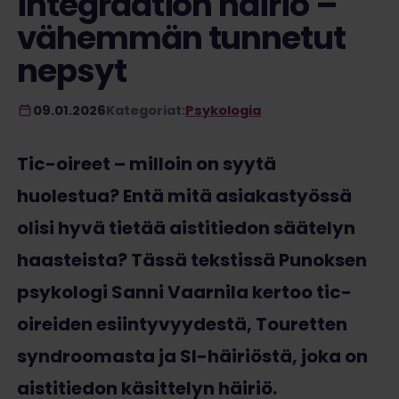
integraation häiriö –
vähemmän tunnetut
nepsyt
09.01.2026
Kategoriat:
Psykologia
Tic-oireet – milloin on syytä
huolestua? Entä mitä asiakastyössä
olisi hyvä tietää aistitiedon säätelyn
haasteista? Tässä tekstissä Punoksen
psykologi Sanni Vaarnila kertoo tic-
oireiden esiintyvyydestä, Touretten
syndroomasta ja SI-häiriöstä, joka on
aistitiedon käsittelyn häiriö.