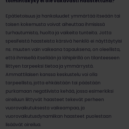
toimintakyky ei ole vakavasti haastettuna?
Epätietoisuus ja hankaluudet ymmärtää itseään tai
toisen kokemusta voivat aiheuttaa ihmisissä
turhautumista, huolta ja vaikeita tunteita. Jotta
spesifeistä haasteista kärsivä henkilö ei näyttäytyisi
ns. muuten vain vaikeana tapauksena, on oleellista,
että ihmisellä itsellään ja lähipiirillä on tilanteeseen
liittyen tarpeeksi tietoa ja ymmärrystä.
Ammattilaisen kanssa keskustelu voi olla
tarpeellista, jotta ehkäistään tai päästään
purkamaan negatiivista kehää, jossa esimerkiksi
oireiluun liittyvät haasteet tekevät perheen
vuorovaikutuksesta vaikeampaa, ja
vuorovaikutusdynamiikan haasteet puolestaan
lisäävät oireilua.