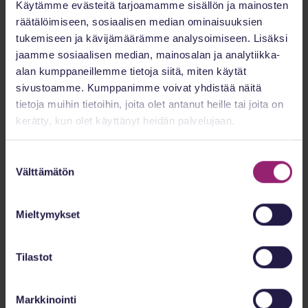
Käytämme evästeitä tarjoamamme sisällön ja mainosten
räätälöimiseen, sosiaalisen median ominaisuuksien
Anna Koskinen: SI-terapia autismikirjon lapsilla
tukemiseen ja kävijämäärämme analysoimiseen. Lisäksi
(Käypä Hoito)
jaamme sosiaalisen median, mainosalan ja analytiikka-
alan kumppaneillemme tietoja siitä, miten käytät
sivustoamme. Kumppanimme voivat yhdistää näitä
tietoja muihin tietoihin, joita olet antanut heille tai joita on
kerätty, kun olet käyttänyt heidän palvelujaan.
Suostumuksen
Välttämätön
valinta
Mieltymykset
Tilastot
Markkinointi