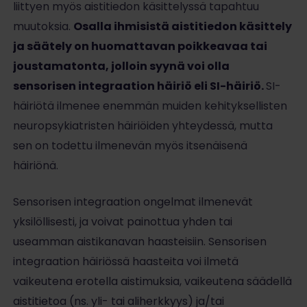
liittyen myös aistitiedon käsittelyssä tapahtuu
muutoksia.
Osalla ihmisistä aistitiedon käsittely
ja säätely on huomattavan poikkeavaa tai
joustamatonta, jolloin syynä voi olla
sensorisen integraation häiriö eli SI-häiriö.
SI-
häiriötä ilmenee enemmän muiden kehityksellisten
neuropsykiatristen häiriöiden yhteydessä, mutta
sen on todettu ilmenevän myös itsenäisenä
häiriönä.
Sensorisen integraation ongelmat ilmenevät
yksilöllisesti, ja voivat painottua yhden tai
useamman aistikanavan haasteisiin. Sensorisen
integraation häiriössä haasteita voi ilmetä
vaikeutena erotella aistimuksia, vaikeutena säädellä
aistitietoa (ns. yli- tai aliherkkyys) ja/tai