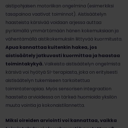
aistipohjaisen motoriikan ongelmina (esimerkiksi
tasapainoa vaativat toiminnot). Aistisäätelyn
haasteista kärsivää voidaan arjessa auttaa
pyrkimällä ymmärtämään hänen kokemuksiaan ja
vähentämällä aistikokemuksiin liittyvää kuormitusta.
Apua kannattaa kuitenkin hakea, jos
aistisäätely jatkuvasti kuormittaa ja haastaa
toimintakykyä.
Vaikeista aistisäätelyn ongelmista
kärsivä voi hyötyä SI-terapiasta, joka on erityisesti
aistisäätelyn tukemiseen tarkoitettua
toimintaterapiaa. Myös sensorisen integraation
haasteita arvioidessa on tärkeä huomioida yksilön
muuta vointia ja kokonaistilannetta.
Miksi oireiden arviointi voi kannattaa, vaikka