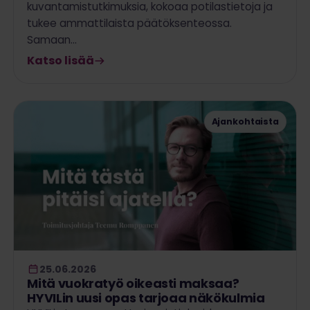
kuvantamistutkimuksia, kokoaa potilastietoja ja
tukee ammattilaista päätöksenteossa.
Samaan…
Katso lisää
Ajankohtaista
25.06.2026
Mitä vuokratyö oikeasti maksaa?
HYVILin uusi opas tarjoaa näkökulmia