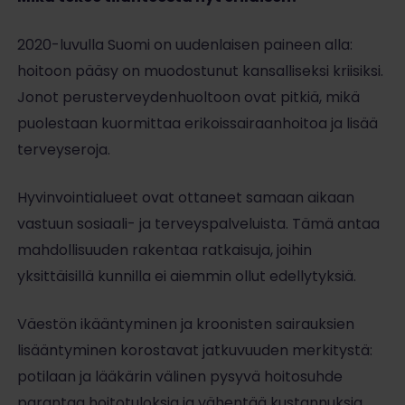
2020-luvulla Suomi on uudenlaisen paineen alla:
hoitoon pääsy on muodostunut kansalliseksi kriisiksi.
Jonot perusterveydenhuoltoon ovat pitkiä, mikä
puolestaan kuormittaa erikoissairaanhoitoa ja lisää
terveyseroja.
Hyvinvointialueet ovat ottaneet samaan aikaan
vastuun sosiaali- ja terveyspalveluista. Tämä antaa
mahdollisuuden rakentaa ratkaisuja, joihin
yksittäisillä kunnilla ei aiemmin ollut edellytyksiä.
Väestön ikääntyminen ja kroonisten sairauksien
lisääntyminen korostavat jatkuvuuden merkitystä:
potilaan ja lääkärin välinen pysyvä hoitosuhde
parantaa hoitotuloksia ja vähentää kustannuksia