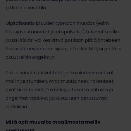
pitkällä aikavälillä.
Digitalisaatio ja uudet työnjaon muodot (esim.
hoitajavastaanotot ja etäpalvelut) tukevat mallia,
jossa lääkäri voi keskittyä potilaan pitkäjänteiseen
hoitosuhteeseen sen sijaan, että keskittyisi pelkkiin
akuutteihin ongelmiin.
Toisin sanoen olosuhteet, jotka aiemmin estivät
mallin juurtumisen, ovat muuttuneet: rakenteet
ovat uudistuneet, teknologia tukee muutosta ja
ongelmat vaativat jatkuvuuteen perustuvaa
ratkaisua.
Mitä opit muualta maailmasta meille
opettavat?