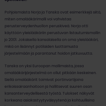
Pohjoismaista Norja ja Tanska ovat esimerkkejä siitä,
miten omalääkärimalli voi vahvistaa
perusterveydenhuollon peruskiveä. Norja otti
käyttöön yleislääkäriin perustuvan listautumismallin
jo 2001. Jokaisella kansalaisella on oma yleislääkäri,
mikä on lisännyt potilaiden luottamusta
järjestelmään ja parantanut hoidon jatkuvuutta.
Tanska on yksi Euroopan mallimaista, jossa
omalääkärijärjestelmä on ollut pitkään keskeinen.
Siellä omalääkärit toimivat portinvartijoina
erikoissairaanhoitoon ja hallitsevat suuren osan
kansanterveydellisestä työstä. Tulokset näkyvät
korkeana asiakastyytyväisyytenä ja kohtuullisina