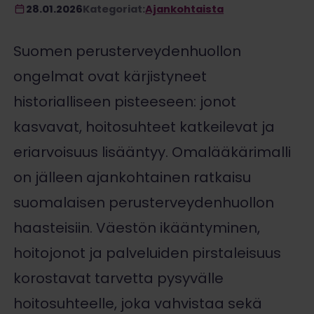
28.01.2026
Kategoriat:
Ajankohtaista
Suomen perusterveydenhuollon
ongelmat ovat kärjistyneet
historialliseen pisteeseen: jonot
kasvavat, hoitosuhteet katkeilevat ja
eriarvoisuus lisääntyy. Omalääkärimalli
on jälleen ajankohtainen ratkaisu
suomalaisen perusterveydenhuollon
haasteisiin. Väestön ikääntyminen,
hoitojonot ja palveluiden pirstaleisuus
korostavat tarvetta pysyvälle
hoitosuhteelle, joka vahvistaa sekä