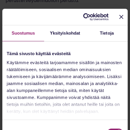
perusterveydenhuollon perusta.
Pysyvä hoitosuhde ei ole vain järjestelmäkysymys,
vaan lupaus paremmasta arjesta potilaalle.
Suostumus
Yksityiskohdat
Tietoja
Tämä sivusto käyttää evästeitä
Käytämme evästeitä tarjoamamme sisällön ja mainosten
räätälöimiseen, sosiaalisen median ominaisuuksien
tukemiseen ja kävijämäärämme analysoimiseen. Lisäksi
jaamme sosiaalisen median, mainosalan ja analytiikka-
alan kumppaneillemme tietoja siitä, miten käytät
sivustoamme. Kumppanimme voivat yhdistää näitä
tietoja muihin tietoihin, joita olet antanut heille tai joita on
kerätty, kun olet käyttänyt heidän palvelujaan.
Suostumuksen