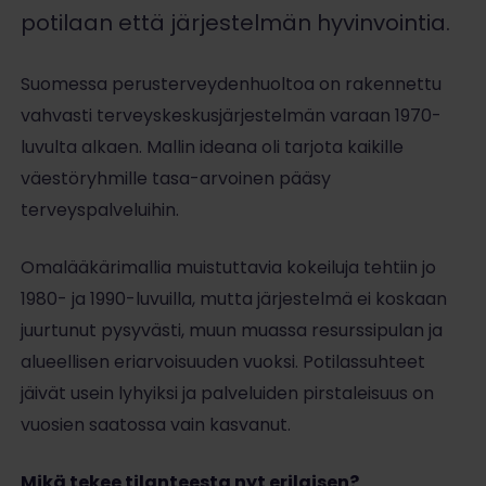
potilaan että järjestelmän hyvinvointia.
Suomessa perusterveydenhuoltoa on rakennettu
vahvasti terveyskeskusjärjestelmän varaan 1970-
luvulta alkaen. Mallin ideana oli tarjota kaikille
väestöryhmille tasa-arvoinen pääsy
terveyspalveluihin.
Omalääkärimallia muistuttavia kokeiluja tehtiin jo
1980- ja 1990-luvuilla, mutta järjestelmä ei koskaan
juurtunut pysyvästi, muun muassa resurssipulan ja
alueellisen eriarvoisuuden vuoksi. Potilassuhteet
jäivät usein lyhyiksi ja palveluiden pirstaleisuus on
vuosien saatossa vain kasvanut.
Mikä tekee tilanteesta nyt erilaisen?