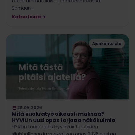
tukee ammattilaista päätöksenteossa.
Samaan…
Katso lisää
Ajankohtaista
25.06.2026
Mitä vuokratyö oikeasti maksaa?
HYVILin uusi opas tarjoaa näkökulmia
HYVILin tuore opas Hyvinvointialueiden
sijaishallinnan ja vuokratyön opas 2026 nostaa