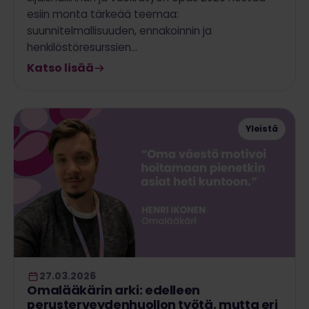
esiin monta tärkeää teemaa:
suunnitelmallisuuden, ennakoinnin ja
henkilöstöresurssien…
Katso lisää
Yleistä
27.03.2026
Omalääkärin arki: edelleen
perusterveydenhuollon työtä, mutta eri