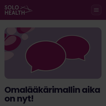
Siirry sisältöön
Omalääkärimallin aika
on nyt!