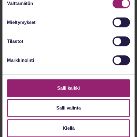
Välttämätön
valinta
Mieltymykset
Kiinnostaako omalääkäriys? Kysy
Roopelta!
Tilastot
Roope Warro
Markkinointi
Liiketoimintajohtaja
0400 436 130
roope.warro@solohealth.fi
Salli kaikki
Salli valinta
Kiellä