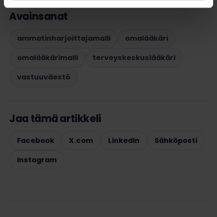
Avainsanat
ammatinharjoittajamalli
omalääkäri
omalääkärimalli
terveyskeskuslääkäri
vastuuväestö
Jaa tämä artikkeli
Facebook
X.com
LinkedIn
Sähköposti
Instagram