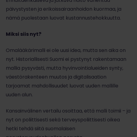
Ennaltaehkäisevä ja jatkuva hoito vähentää
päivystysten ja erikoissairaanhoidon kuormaa, ja
nämä puolestaan luovat kustannustehokkuutta.
Miksi siis nyt?
Omalääkärimalli ei ole uusi idea, mutta sen aika on
nyt. Historiallisesti Suomi ei pystynyt rakentamaan
mallia pysyvästi, mutta hyvinvointialueiden synty,
väestörakenteen muutos ja digitalisaation
tarjoamat mahdollisuudet luovat uuden mallille
uuden alun.
Kansainvälinen vertailu osoittaa, että malli toimii – ja
nyt on poliittisesti sekä terveyspoliittisesti oikea
hetki tehdä siitä suomalaisen