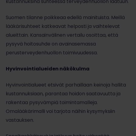
kustannuksina suhteessa terveydenhuollon laatuun.
Suomen tilanne poikkeaa edellä mainituista. Meillä
lääkärisuhteet katkeavat helposti ja vaihtelevat
alueittain. Kansainvälinen vertailu osoittaa, että
pysyvä hoitosuhde on avainasemassa
perusterveydenhuollon toimivuudessa.
Hyvinvointialueiden näkökulma
Hyvinvointialueet etsivät parhaillaan keinoja hallita
kustannuksiaan, parantaa hoidon saatavuutta ja
rakentaa pysyvämpiä toimintamalleja.
Omalääkärimalli voi tarjota näihin kysymyksiin
vastauksen.