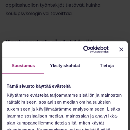
oppilashuollon työntekijät tietävät, kuinka
koulupsykologin voi tavoittaa.
Koulupsykologin tehtävät
Koulupsykologi on siis laillistettu psykologi, joka
työskentelee koulunkäynnin parissa.
Suostumus
Yksityiskohdat
Tietoja
Koulupsykologin tehtävät ovat hyvin monipuolisia ja
edellyttävät koulupsykologilta laajaa osaamista.
Tämä sivusto käyttää evästeitä
Lisäksi koulupsykologin työ on usein hyvin itsenäistä.
Käytämme evästeitä tarjoamamme sisällön ja mainosten
räätälöimiseen, sosiaalisen median ominaisuuksien
Laajuus ja itsenäisyys lisäävät työn haastavuutta,
tukemiseen ja kävijämäärämme analysoimiseen. Lisäksi
mutta tarjoavat myös paljon valinnanvaraa. Usein
jaamme sosiaalisen median, mainosalan ja analytiikka-
koulupsykologi voikin muovata työnkuvaa
alan kumppaneillemme tietoja siitä, miten käytät
näköisekseen ja tehdä työtä omalla persoonallaan.
sivustoamme. Kumppanimme voivat yhdistää näitä