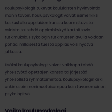
Koulupsykologit tukevat koululaisten hyvinvointia
monin tavoin. Koulupsykologit voivat esimerkiksi
keskustella oppilaiden kanssa kuormittavista
asioista tai tehdä oppimiskykyä kartoittavia
tutkimuksia. Psykologin tutkimusten avulla voidaan
pohtia, millaisesta tuesta oppilas voisi hyötyä
jatkossa.
Lisäksi koulupsykologit voivat vaikkapa tehdä
yhteistyötä opettajien kanssa tai järjestää
yhteisöllistä ryhmätoimintaa. Koulupsykologin arki
onkin usein monimuotoisempaa kuin tavanomainen
psykologityö.
Voiko koulupsykologi