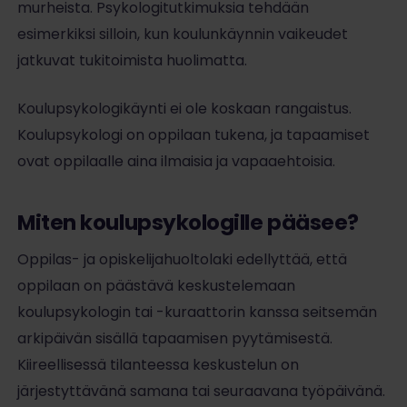
murheista. Psykologitutkimuksia tehdään
esimerkiksi silloin, kun koulunkäynnin vaikeudet
jatkuvat tukitoimista huolimatta.
Koulupsykologikäynti ei ole koskaan rangaistus.
Koulupsykologi on oppilaan tukena, ja tapaamiset
ovat oppilaalle aina ilmaisia ja vapaaehtoisia.
Miten koulupsykologille pääsee?
Oppilas- ja opiskelijahuoltolaki edellyttää, että
oppilaan on päästävä keskustelemaan
koulupsykologin tai -kuraattorin kanssa seitsemän
arkipäivän sisällä tapaamisen pyytämisestä.
Kiireellisessä tilanteessa keskustelun on
järjestyttävänä samana tai seuraavana työpäivänä.