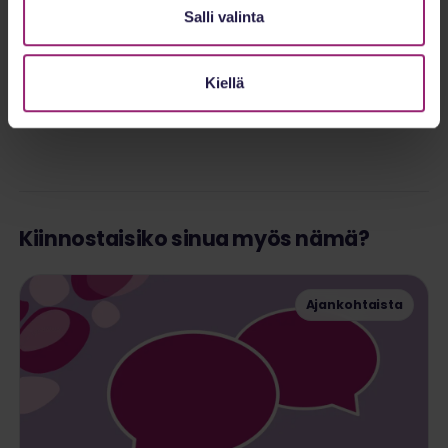
Jaa tämä artikkeli
Salli valinta
Facebook
X.com
LinkedIn
Sähköposti
Kiellä
Instagram
Kiinnostaisiko sinua myös nämä?
Ajankohtaista