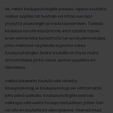
Se, miten koulupsykologille pääsee, riippuu koulusta.
Joskus oppilas tai huoltaja voi ottaa suoraan
yhteyttä psykologiin ja sopia tapaamisen. Toisissa
koulussa voi olla käytäntönä, että oppilas tapaa
ensin esimerkiksi kuraattoria tai terveydenhoitajaa,
jotka miettivät oppilaalle sopivinta tukea.
Koulupsykologien lisäksi kouluilla on myös muita
ammattilaisia, jotka voivat auttaa oppilaita eri
tilanteissa.
Vaikka jokaisella koululla olisi nimetty
koulupsykologi, ei koulupsykologi ole välttämättä
joka päivä paikalla. Koulupsykologilla saattaa
vaikkapa olla useita kouluja vastuullaan, jolloin hän
voi olla eri kouluilla eri viikonpäivinä. Yleensä muut