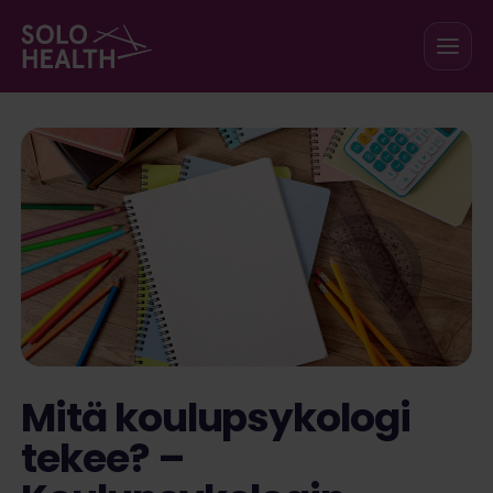
Siirry sisältöön
Mitä koulupsykologi
tekee? –