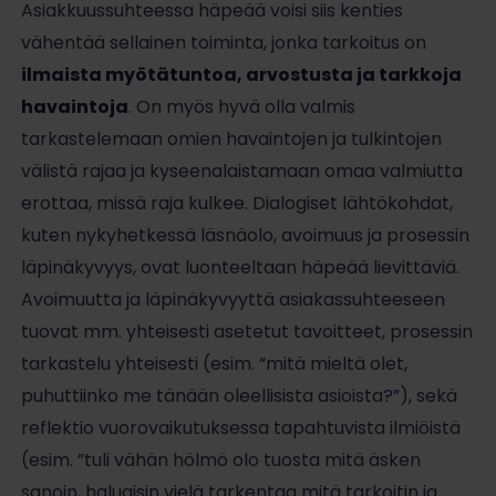
Asiakkuussuhteessa häpeää voisi siis kenties
vähentää sellainen toiminta, jonka tarkoitus on
ilmaista myötätuntoa, arvostusta ja tarkkoja
havaintoja
. On myös hyvä olla valmis
tarkastelemaan omien havaintojen ja tulkintojen
välistä rajaa ja kyseenalaistamaan omaa valmiutta
erottaa, missä raja kulkee. Dialogiset lähtökohdat,
kuten nykyhetkessä läsnäolo, avoimuus ja prosessin
läpinäkyvyys, ovat luonteeltaan häpeää lievittäviä.
Avoimuutta ja läpinäkyvyyttä asiakassuhteeseen
tuovat mm. yhteisesti asetetut tavoitteet, prosessin
tarkastelu yhteisesti (esim. “mitä mieltä olet,
puhuttiinko me tänään oleellisista asioista?”), sekä
reflektio vuorovaikutuksessa tapahtuvista ilmiöistä
(esim. ”tuli vähän hölmö olo tuosta mitä äsken
sanoin, haluaisin vielä tarkentaa mitä tarkoitin ja