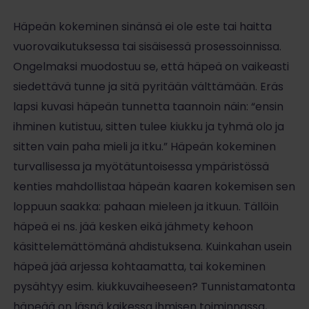
Häpeän kokeminen sinänsä ei ole este tai haitta
vuorovaikutuksessa tai sisäisessä prosessoinnissa.
Ongelmaksi muodostuu se, että häpeä on vaikeasti
siedettävä tunne ja sitä pyritään välttämään. Eräs
lapsi kuvasi häpeän tunnetta taannoin näin: “ensin
ihminen kutistuu, sitten tulee kiukku ja tyhmä olo ja
sitten vain paha mieli ja itku.” Häpeän kokeminen
turvallisessa ja myötätuntoisessa ympäristössä
kenties mahdollistaa häpeän kaaren kokemisen sen
loppuun saakka: pahaan mieleen ja itkuun. Tällöin
häpeä ei ns. jää kesken eikä jähmety kehoon
käsittelemättömänä ahdistuksena. Kuinkahan usein
häpeä jää arjessa kohtaamatta, tai kokeminen
pysähtyy esim. kiukkuvaiheeseen? Tunnistamatonta
häpeää on läsnä kaikessa ihmisen toiminnassa,