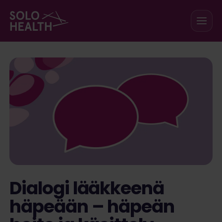
Siirry sisältöön
Dialogi lääkkeenä
häpeään – häpeän