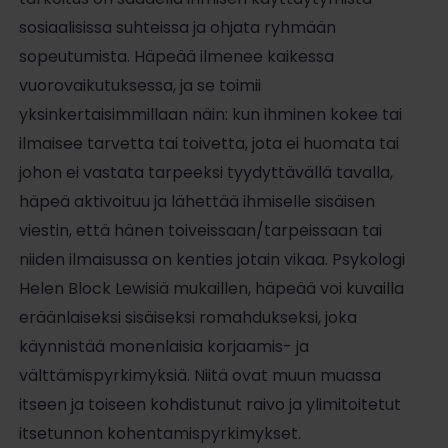
sosiaalisissa suhteissa ja ohjata ryhmään
sopeutumista. Häpeää ilmenee kaikessa
vuorovaikutuksessa, ja se toimii
yksinkertaisimmillaan näin: kun ihminen kokee tai
ilmaisee tarvetta tai toivetta, jota ei huomata tai
johon ei vastata tarpeeksi tyydyttävällä tavalla,
häpeä aktivoituu ja lähettää ihmiselle sisäisen
viestin, että hänen toiveissaan/tarpeissaan tai
niiden ilmaisussa on kenties jotain vikaa. Psykologi
Helen Block Lewisiä mukaillen, häpeää voi kuvailla
eräänlaiseksi sisäiseksi romahdukseksi, joka
käynnistää monenlaisia korjaamis- ja
välttämispyrkimyksiä. Niitä ovat muun muassa
itseen ja toiseen kohdistunut raivo ja ylimitoitetut
itsetunnon kohentamispyrkimykset.