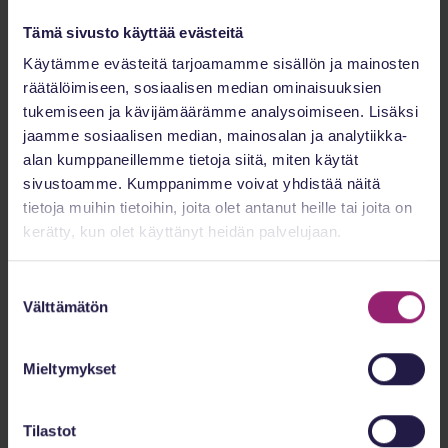
ihmisiä ilman titteleitä ja lomakkeita. ”Pelkkä
Tämä sivusto käyttää evästeitä
oleminen”, asettautuminen vuorovaikutukseen ei-
tietämisen positiossa, voi olla hyvinkin haastavaa tai
Käytämme evästeitä tarjoamamme sisällön ja mainosten
räätälöimiseen, sosiaalisen median ominaisuuksien
jopa mahdotonta, jos esim. asiakastapaamiselle on
tukemiseen ja kävijämäärämme analysoimiseen. Lisäksi
tiukat vaatimukset (esim. nyt on saatava selville
jaamme sosiaalisen median, mainosalan ja analytiikka-
asiakkaan oireilun syy). Kuitenkin nimenomaan
alan kumppaneillemme tietoja siitä, miten käytät
tällainen ”pelkän olemisen” tila, edes hetkittäin
sivustoamme. Kumppanimme voivat yhdistää näitä
tietoja muihin tietoihin, joita olet antanut heille tai joita on
koettuna, luo kontaktiin alueen, jolla aidon yhteyden,
kerätty, kun olet käyttänyt heidän palvelujaan.
lämmön ja empatian kokeminen parhaiten
mahdollistuu.
Suostumuksen
Välttämätön
valinta
Lähteitä ja luettavaa
Mieltymykset
https://www.duodecimlehti.fi/duo40053
https://psykologilehti.fi/hapea-lievittyy-
Tilastot