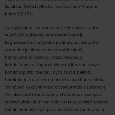
kirjoittaa Katja Myllyviita teoksessaan “Häpeän
hoito” (2022).
Vetäytyminen ja häpeän välttely voivat ilmetä
vuorovaikutuksessa emotionaalisena ja
kognitiivisena etäisyyden pitämisenä ja lopulta
yhteyden ja aidon kontaktin välttelynä,
hankaluutena asettua katsottavaksi ja
kohdattavaksi. Häpeä heikentää ihmisen kykyä
kohdata paitsi itseään, myös toista: peilinä
toimiminen toiselle ymmärrettävästi hankaloituu,
jos häpeä kiskoo ihmistä käpertymään sisäänpäin.
Yksinkertaistettuna häpeän tarkoitus on suojata
ihmistä yksin jäämisen pelolta (kun tunnistan, missä
toimin huonosti, voin parantaa toimintaani ja tulla