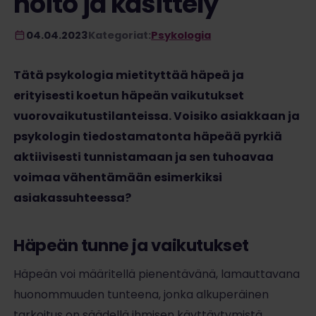
hoito ja käsittely
04.04.2023
Kategoriat:
Psykologia
Tätä psykologia mietityttää häpeä ja
erityisesti koetun häpeän vaikutukset
vuorovaikutustilanteissa. Voisiko asiakkaan ja
psykologin tiedostamatonta häpeää pyrkiä
aktiivisesti tunnistamaan ja sen tuhoavaa
voimaa vähentämään esimerkiksi
asiakassuhteessa?
Häpeän tunne ja vaikutukset
Häpeän voi määritellä pienentävänä, lamauttavana
huonommuuden tunteena, jonka alkuperäinen
tarkoitus on säädellä ihmisen käyttäytymistä