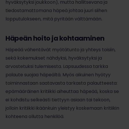
hyväksytyksi joukkoon), mutta hallitsevana ja
tiedostamattomana häpeä johtaa juuri siihen
lopputulokseen, mitä pyritään välttämään.
Häpeän hoito ja kohtaaminen
Häpeää vähentävät myötätunto ja yhteys toisiin,
sekä kokemukset nähdyksi, hyväksytyksi ja
arvostetuksi tulemisesta. Lapsuudessa tarkka
palaute suojaa häpeältä. Myös aikuinen hyötyy
toiminnastaan saatavasta tarkasta palautteesta:
epämääräinen kritiikki aiheuttaa häpeää, koska se
ei kohdistu selkeästi tiettyyn asiaan tai tekoon,
jolloin kritiikki ikäänkuin yleistyy koskemaan kritiikin
kohteena ollutta henkilöä.