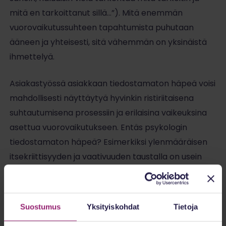
mitä en tarkoittanut sillä…”). Mitä enemmän
vuorovaikutussuhteen tapahtumista puhutaan
ääneen ja yhteisesti, sitä vähemmän on yksinäistä
ihmettelyä.
Asiakastyössä asiakkaan tiedostamaton häpeä voisi
mahdollisesti näyttäytyä hyvinkin ristiriitaisena
suhtautumisena prosessiin ja erilaisina vaikeuksina
asettua vuorovaikutukseen. Entäs psykologin
tiedostamaton häpeä? Esimerkiksi ylenmääräisen
itsekriittisyyden ja vaativuuden taustalla on usein
tiedostamatonta häpeää. Suorituspaineet ja
vaativuus omaa työtä kohtaan voi olla myös
pohjimmiltaan eräänlainen keino vältellä
Suostumus
Yksityiskohdat
Tietoja
vuorovaikutusta, jossa ihmiset lopulta ovat vain