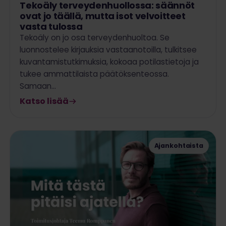
Tekoäly terveydenhuollossa: säännöt
ovat jo täällä, mutta isot velvoitteet
vasta tulossa
Tekoäly on jo osa terveydenhuoltoa. Se
luonnostelee kirjauksia vastaanotoilla, tulkitsee
kuvantamistutkimuksia, kokoaa potilastietoja ja
tukee ammattilaista päätöksenteossa.
Samaan…
Katso lisää
Ajankohtaista