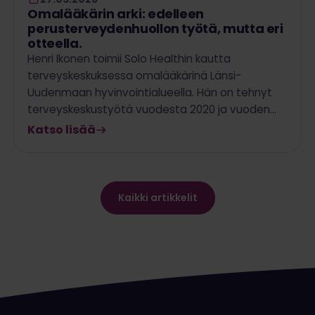
Omalääkärin arki: edelleen
perusterveydenhuollon työtä, mutta eri
otteella.
Henri Ikonen toimii Solo Healthin kautta
terveyskeskuksessa omalääkärinä Länsi-
Uudenmaan hyvinvointialueella. Hän on tehnyt
terveyskeskustyötä vuodesta 2020 ja vuoden…
Katso lisää
Kaikki artikkelit