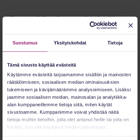
Kiinnostaisiko sinua myös nämä?
Ajankohtaista
Suostumus
Yksityiskohdat
Tietoja
Tämä sivusto käyttää evästeitä
Käytämme evästeitä tarjoamamme sisällön ja mainosten
räätälöimiseen, sosiaalisen median ominaisuuksien
tukemiseen ja kävijämäärämme analysoimiseen. Lisäksi
jaamme sosiaalisen median, mainosalan ja analytiikka-
alan kumppaneillemme tietoja siitä, miten käytät
25.06.2026
Tekoäly terveydenhuollossa: säännöt
sivustoamme. Kumppanimme voivat yhdistää näitä
ovat jo täällä, mutta isot velvoitteet
tietoja muihin tietoihin, joita olet antanut heille tai joita on
vasta tulossa
kerätty, kun olet käyttänyt heidän palvelujaan.
Tekoäly on jo osa terveydenhuoltoa. Se