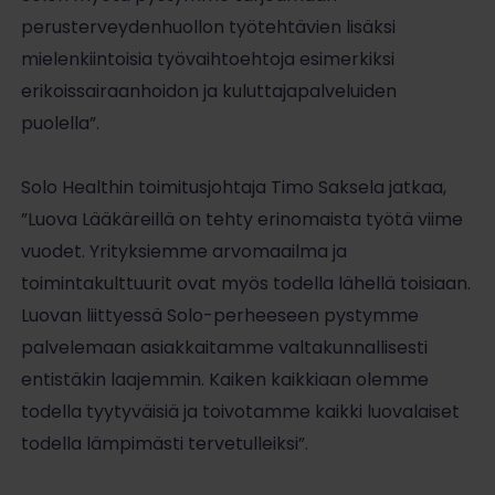
perusterveydenhuollon työtehtävien lisäksi
mielenkiintoisia työvaihtoehtoja esimerkiksi
erikoissairaanhoidon ja kuluttajapalveluiden
puolella”.
Solo Healthin toimitusjohtaja Timo Saksela jatkaa,
”Luova Lääkäreillä on tehty erinomaista työtä viime
vuodet. Yrityksiemme arvomaailma ja
toimintakulttuurit ovat myös todella lähellä toisiaan.
Luovan liittyessä Solo-perheeseen pystymme
palvelemaan asiakkaitamme valtakunnallisesti
entistäkin laajemmin. Kaiken kaikkiaan olemme
todella tyytyväisiä ja toivotamme kaikki luovalaiset
todella lämpimästi tervetulleiksi”.