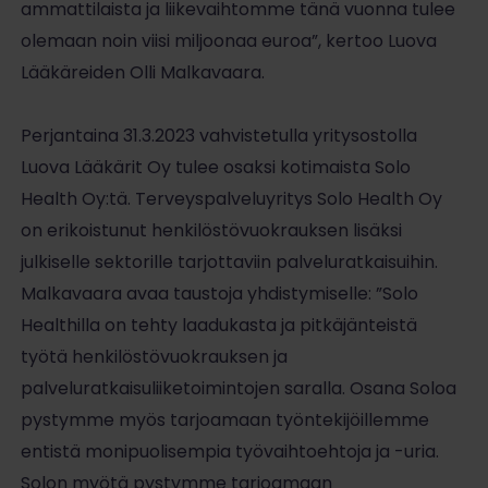
ammattilaista ja liikevaihtomme tänä vuonna tulee
olemaan noin viisi miljoonaa euroa”, kertoo Luova
Lääkäreiden Olli Malkavaara.
Perjantaina 31.3.2023 vahvistetulla yritysostolla
Luova Lääkärit Oy tulee osaksi kotimaista Solo
Health Oy:tä. Terveyspalveluyritys Solo Health Oy
on erikoistunut henkilöstövuokrauksen lisäksi
julkiselle sektorille tarjottaviin palveluratkaisuihin.
Malkavaara avaa taustoja yhdistymiselle: ”Solo
Healthilla on tehty laadukasta ja pitkäjänteistä
työtä henkilöstövuokrauksen ja
palveluratkaisuliiketoimintojen saralla. Osana Soloa
pystymme myös tarjoamaan työntekijöillemme
entistä monipuolisempia työvaihtoehtoja ja -uria.
Solon myötä pystymme tarjoamaan