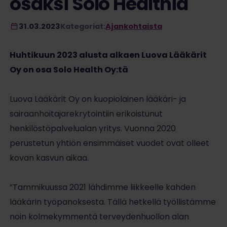
osaksi Solo Healthia
31.03.2023
Kategoriat:
Ajankohtaista
Huhtikuun 2023 alusta alkaen Luova Lääkärit
Oy on osa Solo Health Oy:tä
Luova Lääkärit Oy on kuopiolainen lääkäri- ja
sairaanhoitajarekrytointiin erikoistunut
henkilöstöpalvelualan yritys. Vuonna 2020
perustetun yhtiön ensimmäiset vuodet ovat olleet
kovan kasvun aikaa.
”Tammikuussa 2021 lähdimme liikkeelle kahden
lääkärin työpanoksesta. Tällä hetkellä työllistämme
noin kolmekymmentä terveydenhuollon alan