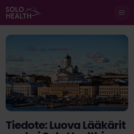
Siirry sisältöön
Tiedote: Luova Lääkärit