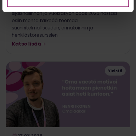
HYVILin tuore opas Hyvinvointialueiden
sijaishallinnan ja vuokratyön opas 2026 nostaa
esiin monta tärkeää teemaa:
suunnitelmallisuuden, ennakoinnin ja
henkilöstöresurssien…
Katso lisää
Yleistä
27.03.2026