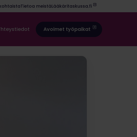
kohtaista
Tietoa meistä
Lääkäritaskussa.fi
Yhteystiedot
Avoimet työpaikat