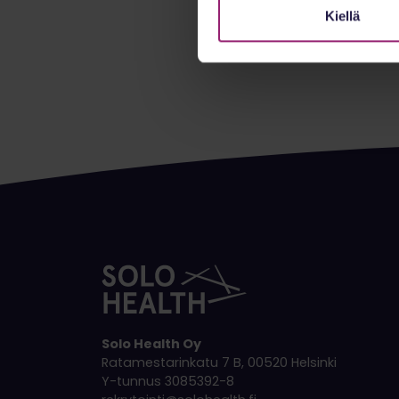
Kiellä
Solo Health Oy
Ratamestarinkatu 7 B, 00520 Helsinki
Y-tunnus 3085392-8