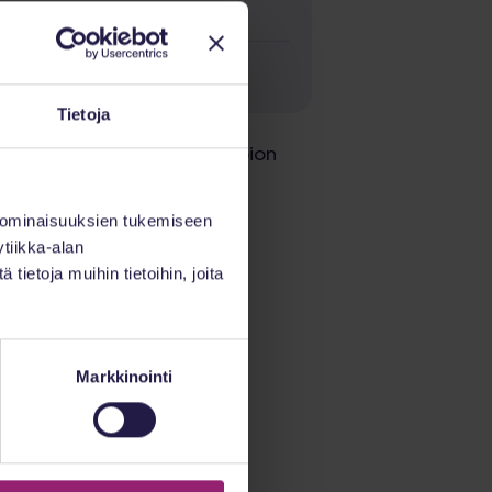
Tietoja
uma järjestetään Solon Kuopion
 ominaisuuksien tukemiseen
tiikka-alan
ietoja muihin tietoihin, joita
Markkinointi