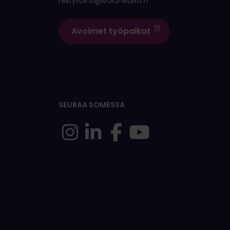
rekrytointi@solohealth.fi
Avoimet työpaikat
SEURAA SOMESSA