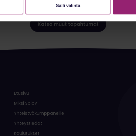
Salli valinta
Katso muut tapahtumat
Etusivu
Miksi Solo?
Yhteistyökumppaneille
Yhteystiedot
Koulutukset