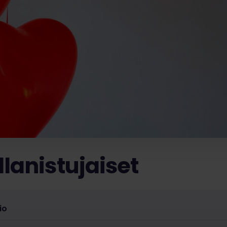
lanistujaiset
io