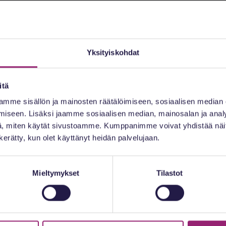
Yksityiskohdat
7.30 alkaen vapputunnelmaiset illanistujaiset. Tapaht
ion alueen lääkäreille ja kandeille.
itä
mme sisällön ja mainosten räätälöimiseen, sosiaalisen median
zzaa ja Punkkua
iseen. Lisäksi jaamme sosiaalisen median, mainosalan ja analy
a kainaloon viettämään rentoa iltaa kanssamme!
, miten käytät sivustoamme. Kumppanimme voivat yhdistää näitä t
n kerätty, kun olet käyttänyt heidän palvelujaan.
käteen Marjolle:
 307 9518
Mieltymykset
Tilastot
n
Sähköposti
Instagram